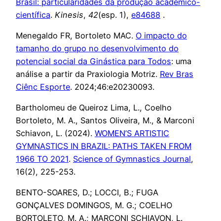
Brasil: particularidades da produção acadêmico-
científica
.
Kinesis
,
42
(esp. 1),
e84688
.
Menegaldo FR, Bortoleto MAC.
O impacto do
tamanho do grupo no desenvolvimento do
potencial social da Ginástica para Todos
: uma
análise a partir da Praxiologia Motriz.
Rev Bras
Ciênc Esporte
. 2024;46:e20230093.
Bartholomeu de Queiroz Lima, L., Coelho
Bortoleto, M. A., Santos Oliveira, M., & Marconi
Schiavon, L. (2024).
WOMEN’S ARTISTIC
GYMNASTICS IN BRAZIL: PATHS TAKEN FROM
1966 TO 2021
.
Science of Gymnastics Journal
,
16(2), 225-253.
BENTO-SOARES, D.; LOCCI, B.; FUGA
GONÇALVES DOMINGOS, M. G.; COELHO
BORTOLETO, M. A.; MARCONI SCHIAVON, L.