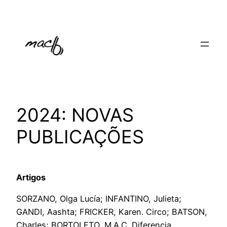
Pular
para
o
conteúdo
2024: NOVAS
PUBLICAÇÕES
Artigos
SORZANO, Olga Lucía; INFANTINO, Julieta;
GANDI, Aashta; FRICKER, Karen. Circo; BATSON,
Charles; BORTOLETO, M.A.C. Diferencia,