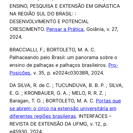
ENSINO, PESQUISA E EXTENSÃO EM GINÁSTICA
NA REGIÃO SUL DO BRASIL: :
DESENVOLVIMENTO E POTENCIAL
CRESCIMENTO.
Pensar a Prática
, Goiânia, v. 27,
2024.
BRACCIALLI, F.; BORTOLETO, M. A. C.
Palhaceando pelo Brasil: um panorama sobre o
ensino de palhaças e palhaços brasileiros.
Pro-
Posições
, v. 35, p. e2024c0303BR, 2024.
DA SILVA, R. de C. ; TUCUNDUVA, B. B. P. ; SILVA,
E. G. ; KRONBAUER, G. A. ; MELO, R. R. Z. ;
Baragan, T. O. ; BORTOLETO, M. A. C.
Portas que
se abrem: o circo na extensão universitária em
diferentes regiões brasileiras
. INTERFACES –
REVISTA DE EXTENSÃO DA UFMG, v. 12, p.
e45930, 2024.