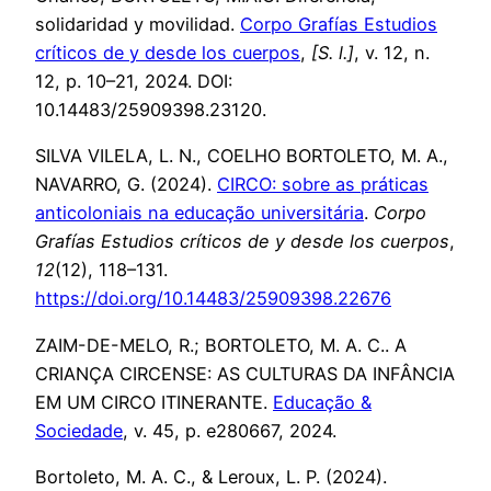
solidaridad y movilidad.
Corpo Grafías Estudios
críticos de y desde los cuerpos
,
[S. l.]
, v. 12, n.
12, p. 10–21, 2024. DOI:
10.14483/25909398.23120.
SILVA VILELA, L. N., COELHO BORTOLETO, M. A.,
NAVARRO, G. (2024).
CIRCO: sobre as práticas
anticoloniais na educação universitária
.
Corpo
Grafías Estudios críticos de y desde los cuerpos
,
12
(12), 118–131.
https://doi.org/10.14483/25909398.22676
ZAIM-DE-MELO, R.; BORTOLETO, M. A. C.. A
CRIANÇA CIRCENSE: AS CULTURAS DA INFÂNCIA
EM UM CIRCO ITINERANTE.
Educação &
Sociedade
, v. 45, p. e280667, 2024.
Bortoleto, M. A. C., & Leroux, L. P. (2024).