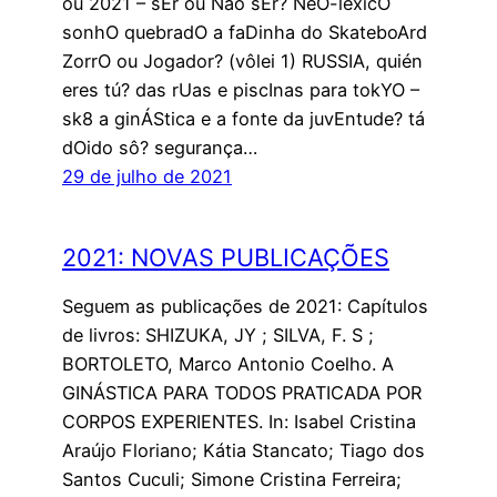
ou 2021 – sEr ou Não sEr? NeO-léxicO
sonhO quebradO a faDinha do SkateboArd
ZorrO ou Jogador? (vôlei 1) RUSSIA, quién
eres tú? das rUas e piscInas para tokYO –
sk8 a ginÁStica e a fonte da juvEntude? tá
dOido sô? segurança…
29 de julho de 2021
2021: NOVAS PUBLICAÇÕES
Seguem as publicações de 2021: Capítulos
de livros: SHIZUKA, JY ; SILVA, F. S ;
BORTOLETO, Marco Antonio Coelho. A
GINÁSTICA PARA TODOS PRATICADA POR
CORPOS EXPERIENTES. In: Isabel Cristina
Araújo Floriano; Kátia Stancato; Tiago dos
Santos Cuculi; Simone Cristina Ferreira;